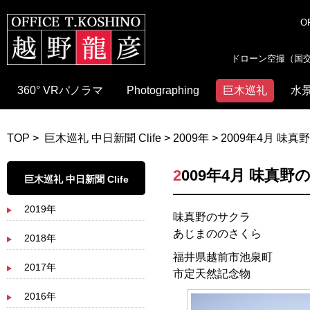
OF
ドローン空撮（国交省
360° VRパノラマ
Photographing
巨木巡礼
水
TOP
>
巨木巡礼 中日新聞 Clife
>
2009年
> 2009年4月 味
2009年4月 味真
巨木巡礼 中日新聞 Clife
2019年
味真野のサクラ
あじまののさくら
2018年
福井県越前市池泉町
2017年
市定天然記念物
2016年