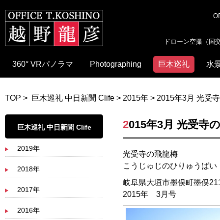
OF
ドローン空撮（国交省
360° VRパノラマ
Photographing
巨木巡礼
水
TOP
>
巨木巡礼 中日新聞 Clife
>
2015年
> 2015年3月 光
2015年3月 光受寺
巨木巡礼 中日新聞 Clife
2019年
光受寺の飛龍梅
こうじゅじのひりゅうばい
2018年
岐阜県大垣市墨俣町墨俣21
2017年
2015年 3月号
2016年