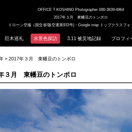
OFFICE T.KOSHINO Photographer 090-3839-4964
2017年３月 東幡豆のトンボロ
ドローン空撮（国交省/阪空運第933号)・Google map トップクラスフ
巨木巡礼
水景色探訪
3.11 被災地記録
プロフィ
7年
> 2017年３月 東幡豆のトンボロ
17年３月 東幡豆のトンボロ